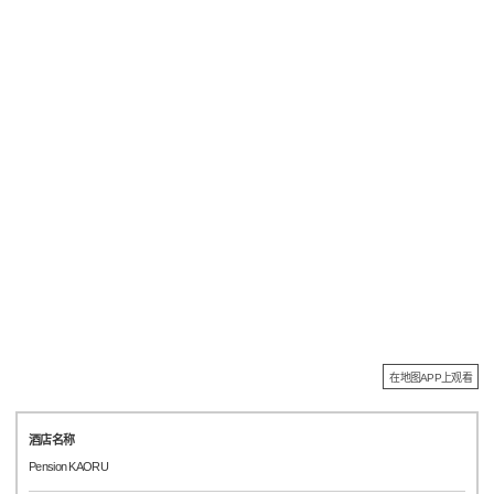
在地图APP上观看
酒店名称
Pension KAORU