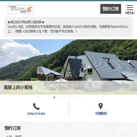
预约订房
MENU
★通过官方网站预订最划算★
*从6月1日起，长野县将对不含餐费的住宿，收取每人200日元的住宿税，住宿费用为6000日元以
上。（根据入住日期和入住人数，您可能不符合资格。）
高原上的小客栈
0264-27-6404
交通路线
预约订房