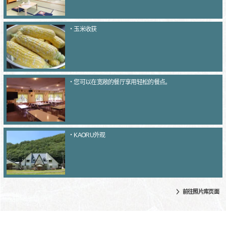
・玉米收获
・您可以在宽敞的餐厅享用轻松的餐点。
・KAORU外观
前往照片库页面