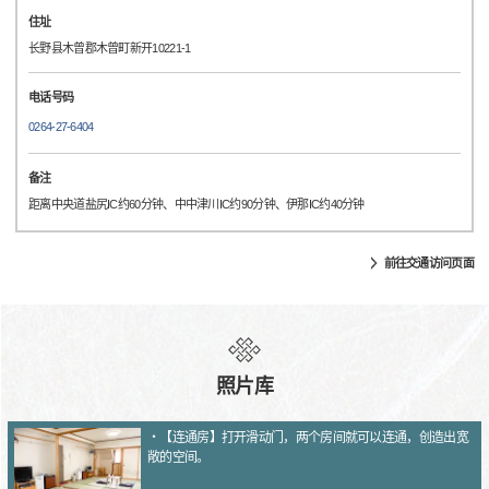
住址
长野县木曾郡木曾町新开10221-1
电话号码
0264-27-6404
备注
距离中央道盐尻IC约60分钟、中中津川IC约90分钟、伊那IC约40分钟
前往交通访问页面
照片库
・【连通房】打开滑动门，两个房间就可以连通，创造出宽
敞的空间。