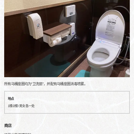
所有马桶座圈均为“卫洗丽”，并配有马桶座圈消毒喷雾。
地点
1楼/2楼/ 男女各一处
商店