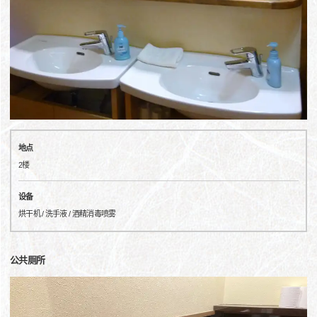
地点
2楼
设备
烘干机 / 洗手液 / 酒精消毒喷雾
公共厕所