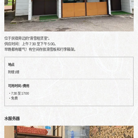
位于民宿旁边的“滑雪租赁室”。
供应时间：上午 7:30 至下午 5:00。
早晚都有暖气！有空间存放滑雪板和行李箱架。
地点
附楼1楼
可用时间 / 费用
・7:30 至 17:00
・免费
水服务器