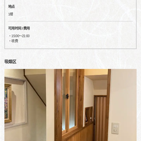
地点
1楼
可用时间 / 费用
・15:00～21:00
・收费
吸烟区