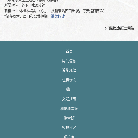
【从东京乘坐直达巴士前来的旅客】
所要时间：约4小时10分钟
新宿～ JR木曾福岛站（东京：从新宿站西口出发，每天运行两次）
*仅在周六、周日和公共假期
…
继续阅读
高速公路巴士网站
首页
房间信息
设施介绍
住宿餐饮
餐厅
交通指南
租赁滑雪板
滑雪班
客栈博客
照片库