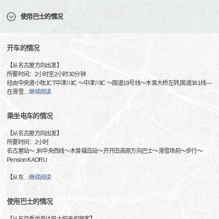
使用巴士的情况
开车的情况
【从名古屋方向出发】
所要时间：2小时至2小时30分钟
经由中央道小牧JCT中津川IC ～中津川IC ～国道19号线～木曾大桥左转,国道361线—
在滑雪
…
继续阅读
乘坐电车的情况
【从名古屋方向出发】
所要时间：2小时
名古屋站～ JR中央西线～木曾福岛站～开开田高原方向巴士～滑雪场前～步行～
Pension KAORU
【从东
…
继续阅读
使用巴士的情况