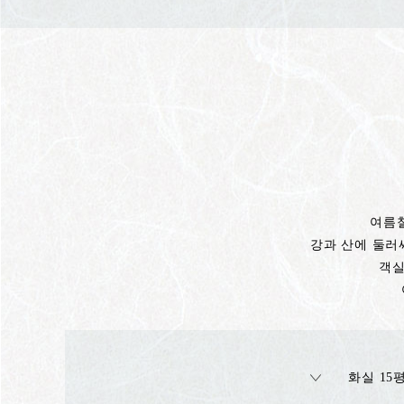
여름철
강과 산에 둘러
객실
화실 15