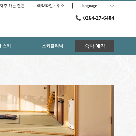
자주 하는 질문
예약확인・취소
language
0264-27-6404
숙박 예약
탈 스키
스키클리닉